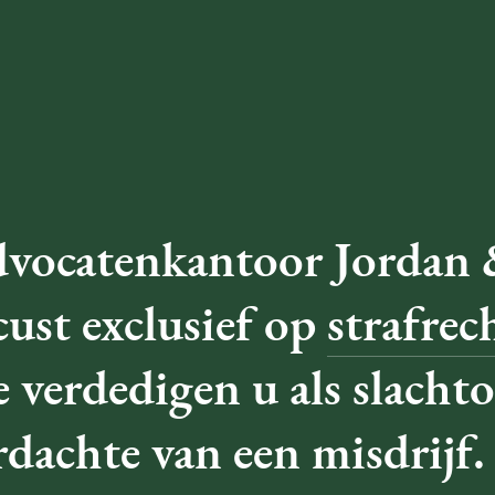
vocatenkantoor Jordan
cust exclusief
op
strafrec
 verdedigen u als slachto
rdachte van een misdrijf.