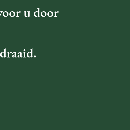
voor u door
edraaid.