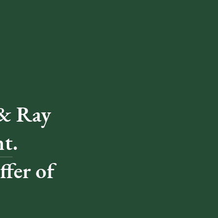
 & Ray
ht
.
ffer of