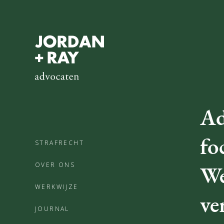
Ad
fo
STRAFRECHT
OVER ONS
We
WERKWIJZE
ve
JOURNAL